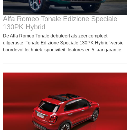
Alfa Romeo Tonale Edizione Speciale
130PK Hybrid
De Alfa Romeo Tonale debuteert als zeer compleet
uitgeruste ‘Tonale Edizione Speciale 130PK Hybrid’-versie
boordevol techniek, sportiviteit, features en 5 jaar garantie.