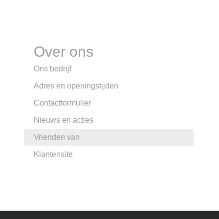
Over ons
Ons bedrijf
Adres en openingstijden
Contactformulier
Nieuws en acties
Vrienden van
Klantensite