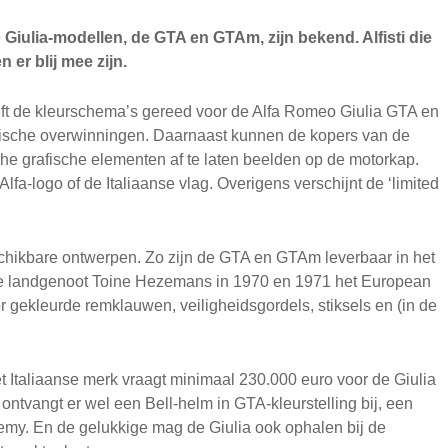
iulia-modellen, de GTA en GTAm, zijn bekend. Alfisti die
 er blij mee zijn.
ft de kleurschema’s gereed voor de Alfa Romeo Giulia GTA en
orische overwinningen. Daarnaast kunnen de kopers van de
e grafische elementen af te laten beelden op de motorkap.
Alfa-logo of de Italiaanse vlag. Overigens verschijnt de ‘limited
schikbare ontwerpen. Zo zijn de GTA en GTAm leverbaar in het
 landgenoot Toine Hezemans in 1970 en 1971 het European
gekleurde remklauwen, veiligheidsgordels, stiksels en (in de
t Italiaanse merk vraagt minimaal 230.000 euro voor de Giulia
ntvangt er wel een Bell-helm in GTA-kleurstelling bij, een
emy. En de gelukkige mag de Giulia ook ophalen bij de