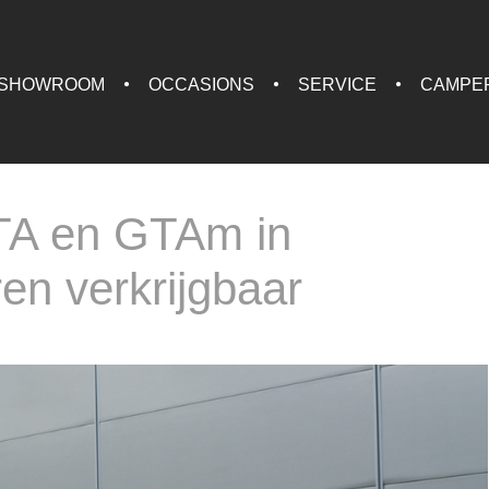
SHOWROOM
OCCASIONS
SERVICE
CAMPE
TA en GTAm in
en verkrijgbaar