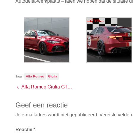
Autodelta-werkplaats – laten we hopen dat de situatie di
Tags:
Alfa Romeo
Giulia
Alfa Romeo Giulia GTA en GTAm: heftiger en heftigst
Geef een reactie
Je e-mailadres wordt niet gepubliceerd.
Vereiste velden
Reactie
*