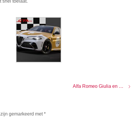
t snel toelaat.
Alfa Romeo Giulia en Stelvio Quadrifoglio ook vernieuwd
 zijn gemarkeerd met
*