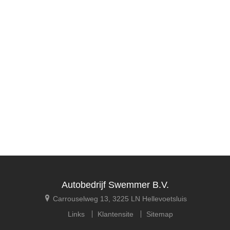
weergave
weergave
Autobedrijf Swemmer B.V.
Carrouselweg 13, 3225 LN Hellevoetsluis
Links
Klantensite
Sitemap