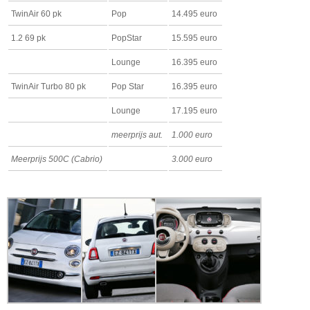
TwinAir 60 pk
Pop
14.495 euro
1.2 69 pk
PopStar
15.595 euro
Lounge
16.395 euro
TwinAir Turbo 80 pk
Pop Star
16.395 euro
Lounge
17.195 euro
meerprijs aut.
1.000 euro
Meerprijs 500C (Cabrio)
3.000 euro