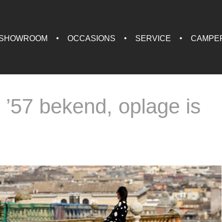
SHOWROOM
OCCASIONS
SERVICE
CAMPE
e ’57 bekend, oplage is