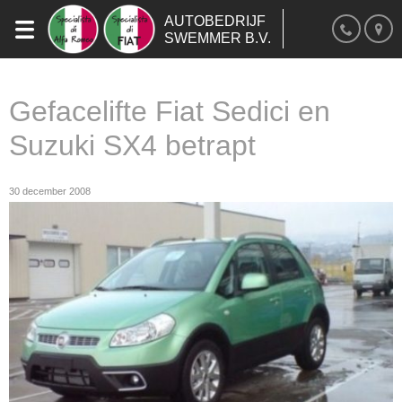
AUTOBEDRIJF
SWEMMER B.V.
Gefacelifte Fiat Sedici en
Suzuki SX4 betrapt
30 december 2008