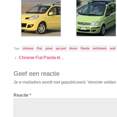
Tags:
chinese
Fiat
great
gw peri
kloon
Panda
rechtbank
wall
Chinese Fiat Panda-kloon verboden in Europa
Geef een reactie
Je e-mailadres wordt niet gepubliceerd.
Vereiste velden
Reactie
*