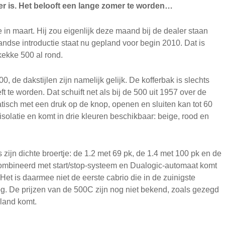
er is. Het belooft een lange zomer te worden…
n maart. Hij zou eigenlijk deze maand bij de dealer staan
ndse introductie staat nu gepland voor begin 2010. Dat is
 kekke 500 al rond.
 de dakstijlen zijn namelijk gelijk. De kofferbak is slechts
ft te worden. Dat schuift net als bij de 500 uit 1957 over de
tisch met een druk op de knop, openen en sluiten kan tot 60
isolatie en komt in drie kleuren beschikbaar: beige, rood en
zijn dichte broertje: de 1.2 met 69 pk, de 1.4 met 100 pk en de
combineerd met start/stop-systeem en Dualogic-automaat komt
 Het is daarmee niet de eerste cabrio die in de zuinigste
nog. De prijzen van de 500C zijn nog niet bekend, zoals gezegd
rland komt.