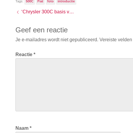
Tags:
500C
Fiat
foto
introductie
‘Chrysler 300C basis voor nieuwe Alfa Romeo’
Geef een reactie
Je e-mailadres wordt niet gepubliceerd.
Vereiste velden
Reactie
*
Naam
*