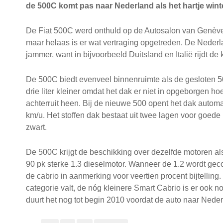
de 500C komt pas naar Nederland als het hartje wint
De Fiat 500C werd onthuld op de Autosalon van Genève i
maar helaas is er wat vertraging opgetreden. De Nederla
jammer, want in bijvoorbeeld Duitsland en Italië rijdt de
De 500C biedt evenveel binnenruimte als de gesloten 500,
drie liter kleiner omdat het dak er niet in opgeborgen hoe
achterruit heen. Bij de nieuwe 500 opent het dak automa
km/u. Het stoffen dak bestaat uit twee lagen voor goede 
zwart.
De 500C krijgt de beschikking over dezelfde motoren als 
90 pk sterke 1.3 dieselmotor. Wanneer de 1.2 wordt ge
de cabrio in aanmerking voor veertien procent bijtelling.
categorie valt, de nóg kleinere Smart Cabrio is er ook 
duurt het nog tot begin 2010 voordat de auto naar Nede