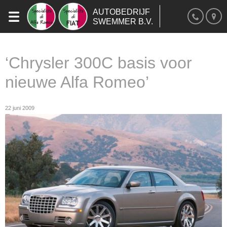
AUTOBEDRIJF
SWEMMER B.V.
‘Chrysler 300C basis voor
nieuwe Alfa Romeo’
22 juni 2009