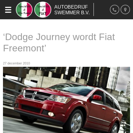
AUTOBEDRIJF
SWEMMER B.V.
‘Dodge Journey wordt Fiat
Freemont’
27 december 2010