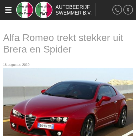
AUTOBEDRIJF
SWEMMER B.V.
Alfa Romeo trekt stekker uit
Brera en Spider
18 augustus 2010