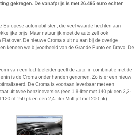
sting gekregen. De vanafprijs is met 26.495 euro echter
de Europese automobilisten, die veel waarde hechten aan
kelijke prijs. Maar natuurlijk moet de auto zelf ook
an Fiat over. De nieuwe Croma sluit nu aan bij de overige
pen kennen we bijvoorbeeld van de Grande Punto en Bravo. De
rm van een luchtgeleider geeft de auto, in combinatie met de
 binnenin is de Croma onder handen genomen. Zo is er een nieuw
ptimaliseerd. De Croma is voortaan leverbaar met een
aat uit twee benzineversies (een 1,8-liter met 140 pk een 2,2-
et 120 of 150 pk en een 2,4-liter Multijet met 200 pk).