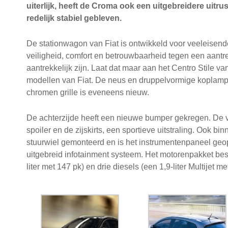
uiterlijk, heeft de Croma ook een uitgebreidere uitru
redelijk stabiel gebleven.
De stationwagon van Fiat is ontwikkeld voor veeleisen
veiligheid, comfort en betrouwbaarheid tegen een aantrek
aantrekkelijk zijn. Laat dat maar aan het Centro Stile v
modellen van Fiat. De neus en druppelvormige koplam
chromen grille is eveneens nieuw.
De achterzijde heeft een nieuwe bumper gekregen. De vo
spoiler en de zijskirts, een sportieve uitstraling. Ook
stuurwiel gemonteerd en is het instrumentenpaneel geo
uitgebreid infotainment systeem. Het motorenpakket best
liter met 147 pk) en drie diesels (een 1,9-liter Multijet m