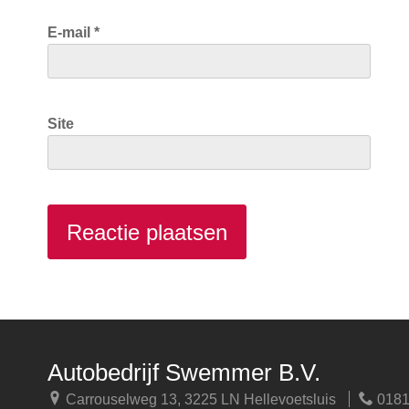
E-mail
*
Site
Autobedrijf Swemmer B.V.
Carrouselweg 13, 3225 LN Hellevoetsluis
0181