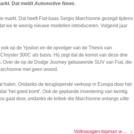
arkt. Dat meldt
Automotive News
.
e markt. Dat heeft Fiat-baas Sergio Marchionne gezegd tijdens
dat we te weinig nieuwe modellen introduceren. Volgend jaar
 ook op de Ypsilon en de opvolger van de Thesis van
 Chrysler 300C als basis. Hij zegt dat de komst van deze drie
is. Over de op de Dodge Journey gebaseerde
SUV
van Fiat, die
 Marchionne met geen woord.
aat halen. Ondanks de teruglopende verkoop in Europa door het
at ‘het goed komt’. Ook de geplande investering van twintig
tra gaat door, ondanks de kritiek die Marchionne onlangs uitte
Volkswagen-topman wil aandeel in Ferrari