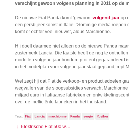
verschijnt gewoon volgens planning in 2011 op de m
De nieuwe Fiat Panda komt ‘gewoon’
volgend jaar
op d
een persbijeenkomst in Italië. “Sommige media roepen 
komt er echter veel nieuws”, aldus Marchionne.
Hij doelt daarmee niet alleen op de nieuwe Panda maar
zustermerk Lancia. Die laatste heeft de nog te onthullen
modellen volgend jaar honderd procent gegarandeerd 
in het modelplan voor volgend jaar staat gepland, rept
Wel zegt hij dat Fiat de verkoop- en productiedoelen g
wegvallen van de sloopsubsidies verwacht Marchionne d
miljard euro in Italiaanse fabrieken en ontwikkelingscen
over de inefficiënte fabrieken in het thuisland.
Tags:
Fiat
Lancia
marchionne
Panda
sergio
Ypsilon
Elektrische Fiat 500 weer stapje dichterbij