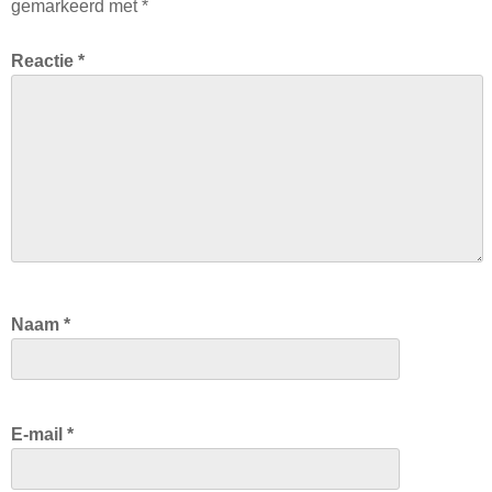
gemarkeerd met
*
Reactie
*
Naam
*
E-mail
*