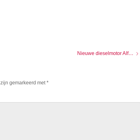
Nieuwe dieselmotor Alfa Romeo Giulietta goed voor 20 procent bijtelling
 zijn gemarkeerd met
*