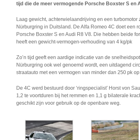
tijd die de meer vermogende Porsche Boxster S en 
Laag gewicht, achterwielaandrijving en een turbomotor 
Nürburgring in Duitsland. De Alfa Romeo 4C doet een rond
Porsche Boxster S en Audi R8 V8. Die hebben beide fo
heeft een gewicht-vermogen-verhouding van 4 kg/pk
Zo’n tijd geeft een aardige indicatie van de snelheidspo
Nürburgring ook wel genoemd wordt, een uitdagend circu
straatauto met een vermogen van minder dan 250 pk op ‘
De 4C werd bestuurd door ‘ringspecialist’ Horst von Saurn
1,2 te voortduren bij het remmen en 1,1 g bilaterale kra
geschikt zijn voor gebruik op de openbare weg.