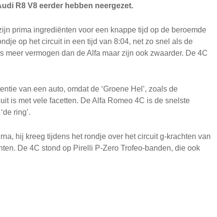
Audi R8 V8 eerder hebben neergezet.
zijn prima ingrediënten voor een knappe tijd op de beroemde
je op het circuit in een tijd van 8:04, net zo snel als de
rs meer vermogen dan de Alfa maar zijn ook zwaarder. De 4C
tentie van een auto, omdat de ‘Groene Hel’, zoals de
it is met vele facetten. De Alfa Romeo 4C is de snelste
de ring’.
a, hij kreeg tijdens het rondje over het circuit g-krachten van
chten. De 4C stond op Pirelli P-Zero Trofeo-banden, die ook