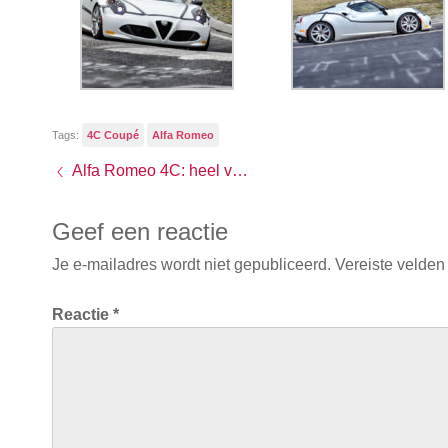
Tags:
4C Coupé
Alfa Romeo
Alfa Romeo 4C: heel veel foto’s en de vanafprijs
Geef een reactie
Je e-mailadres wordt niet gepubliceerd.
Vereiste velden
Reactie
*