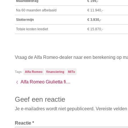
Maandbedrag
€ 199,-
Na 60 maanden afbetaald
€ 11.940,-
Slottermijn
€ 3.930,-
Totale kosten krediet
€ 15.870,-
Vraag de Alfa Romeo-dealer naar een berekening op ma
Tags:
Alfa Romeo
financiering
MiTo
Alfa Romeo Giulietta financieren: 3,9 procent rente
Geef een reactie
Je e-mailadres wordt niet gepubliceerd.
Vereiste velden
Reactie
*